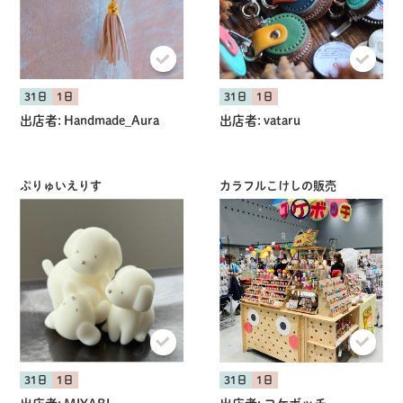
31日
1日
31日
1日
出店者:
Handmade_Aura
出店者:
vataru
ぷりゅいえりす
カラフルこけしの販売
31日
1日
31日
1日