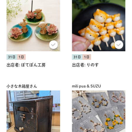
31日
1日
31日
1日
出店者:
ぽてぼん工房
出店者:
りのす
小さな木箱屋さん
mili pua & SUZU