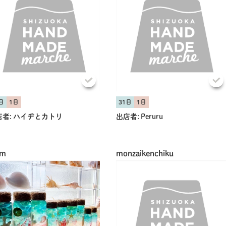
日
1日
31日
1日
者:
ハイヂとカトリ
出店者:
Peruru
lm
monzaikenchiku