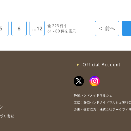
全 223 件中
5
6
...12
<
前へ
61 - 80 件を表示
Official Account
静岡ハンドメイドマルシェ
主催：静岡ハンドメイドマルシェ実行
シー
企画・運営協力：株式会社アークフィリア・
づく表記