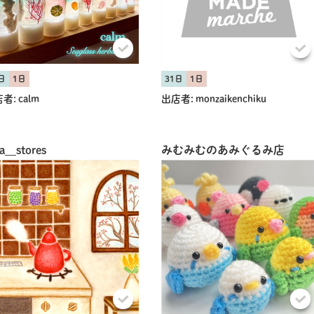
日
1日
31日
1日
者:
calm
出店者:
monzaikenchiku
共有方法を選択
a__stores
みむみむのあみぐるみ店