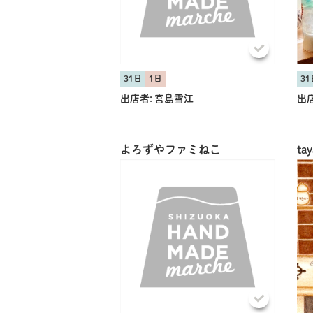
31日
1日
31
出店者:
宮島雪江
出店
よろずやファミねこ
tay