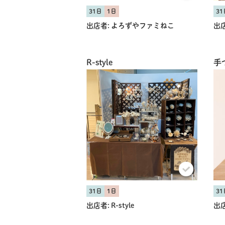
31日
1日
31
出店者:
よろずやファミねこ
出店
R-style
手
31日
1日
31
出店者:
R-style
出店