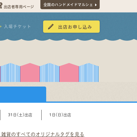
全国のハンドメイドマルシェ
出店者専用ページ
入場チケット
出店お申し込み
31日(土)出店
1日(日)出店
・雑貨のすべてのオリジナルタグを見る