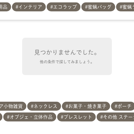
用品
インテリア
エコラップ
蜜蝋バッグ
蜜蝋
見つかりませんでした。
他の条件で探してみましょう。
ア小物雑貨
ネックレス
お菓子・焼き菓子
ポーチ
オブジェ・立体作品
ブレスレット
その他 ステ
共有方法を選択