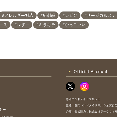
アレルギー対応
紙刺繍
レジン
サージカルステン
ース
レザー
キラキラ
かっこいい
Official Account
静岡ハンドメイドマルシェ
主催：静岡ハンドメイドマルシェ実行
シー
企画・運営協力：株式会社アークフィリア・