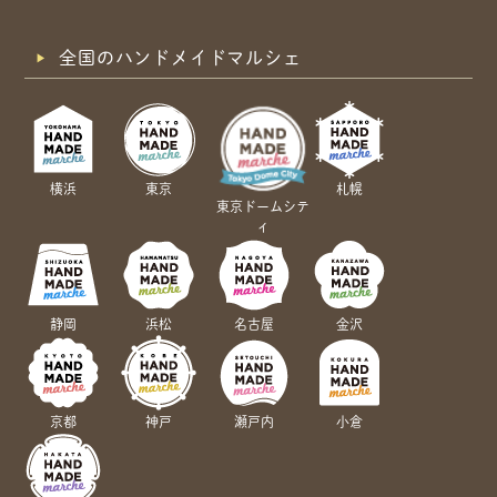
全国のハンドメイドマルシェ
横浜
東京
札幌
東京ドームシテ
ィ
静岡
浜松
名古屋
金沢
京都
神戸
瀬戸内
小倉