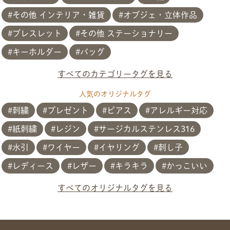
その他 インテリア・雑貨
オブジェ・立体作品
ブレスレット
その他 ステーショナリー
キーホルダー
バッグ
すべてのカテゴリータグを見る
人気のオリジナルタグ
刺繍
プレゼント
ピアス
アレルギー対応
紙刺繍
レジン
サージカルステンレス316
水引
ワイヤー
イヤリング
刺し子
共有方法を選択
レディース
レザー
キラキラ
かっこいい
すべてのオリジナルタグを見る