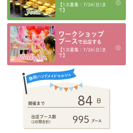
【1次募集：7/26(日)ま
で】
ワークショップ
ブース
で出店する
【1次募集：7/26(日)ま
で】
84
開催まで
出店ブース数
995
(2日間合計)