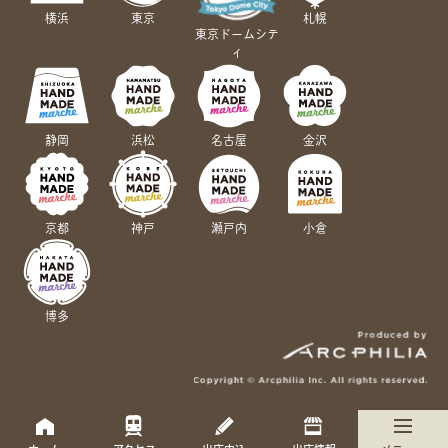
横浜
東京
札幌
東京ドームシテ
ィ
静岡
浜松
名古屋
金沢
京都
神戸
瀬戸内
小倉
博多