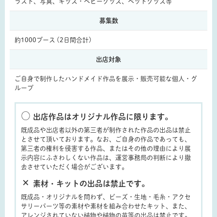
ラスト、写真、キッズ・ベビーグッズ、ペットグッズ等
募集数
約1000ブース (2日間合計)
出店対象
ご自身で制作したハンドメイド作品を展示・販売可能な個人・グ
ループ
○
出店作品はオリジナル作品に限ります。
既成品や出店者以外の第三者が制作された作品の出品は禁止
とさせて頂いております。なお、ご自身の作品であっても、
第三者の権利を侵害する作品、またはその他の理由により展
示内容にふさわしくない作品は、運営事務局の判断により撤
去させていただく場合がございます。
×
素材・キットの出品は禁止です。
既成品・オリジナルを問わず、ビーズ・生地・毛糸・アクセ
サリーパーツ等の素材や素材を組み合わせたキット、また、
アレンジされていない植物や植物の苗等の出品は禁止です。