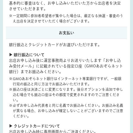
基本的に審査はなく、お申し込みいただいた方から出店者を決定
させていただきます。
一定期間に参加者希望者が集中した場合は、厳正なる抽選・審査のう
え出店を決定させていただく場合がございます。
お支払い
銀行振込とクレジットカードがお選びいただけます。
▶ 銀行振込について
出店お申し込み後に運営事務局よりお送りいたします「お申し込
み受付メール」に記載されている指定口座（GMOあおぞらネット
銀行）までお振込みください。
GMOあおぞらネット銀行はインターネット専業銀行ですが、一般銀
行宛の振込と同じ方法でお振込みいただけます。
振込口座は決済ごとに変更になります。後日オプションを追加で申し
込む場合でも振込口座はその都度で変更されますのでご注意くださ
い。
必ずお申し込み代表者と同じ名義でお振込みください。お振込み名義
が異なる場合、お申し込みが確定しないことがございますのでご注意
ください。
▶ クレジットカードについて
出店お申し込み時に専用画面からご決済ください。