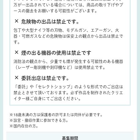
万が一出品されている場合については、商品の取り下げやブ
ースの撤去をお願いする可能性がございます。
×
危険物の出品は禁止です。
包丁や大型ナイフ等の刃物、モデルガン、エアーガン、火
器・可燃ガスなどの危険物は保安上の観点から出品は禁止で
す。
×
煙の出る機器の使用は禁止です
消防法の観点から、少量でも煙が発生する可能性のある機器
（レーザー彫刻機や刻印機など）は使用禁止です。
×
委託出店は禁止です。
「委託」や「セレクトショップ」のような形式でのご出店は
禁止とさせて頂いております。必ず作品を制作されたクリエ
イター様ご自身にてご出店ください。
18歳未満の方は保護者の許可または同伴が必要です。
設営・撤収作業に参加できる方。
国内在住の方。
募集期間