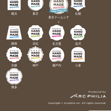
横浜
東京
札幌
東京ドームシテ
ィ
静岡
浜松
名古屋
金沢
京都
神戸
瀬戸内
小倉
博多