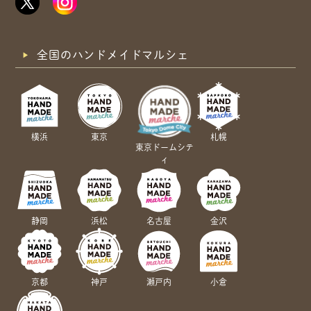
全国のハンドメイドマルシェ
横浜
東京
札幌
東京ドームシテ
ィ
静岡
浜松
名古屋
金沢
京都
神戸
瀬戸内
小倉