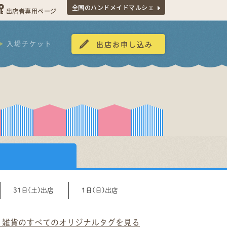
全国のハンドメイドマルシェ
出店者専用ページ
入場チケット
出店お申し込み
31日(土)出店
1日(日)出店
・雑貨のすべてのオリジナルタグを見る