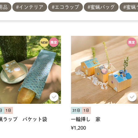
用品
インテリア
エコラップ
蜜蝋バッグ
蜜蝋
日
1日
31日
1日
蝋ラップ バケット袋
一輪挿し 家
¥1,200