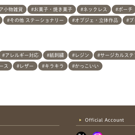
ア小物雑貨
お菓子・焼き菓子
ネックレス
ポーチ
その他 ステーショナリー
オブジェ・立体作品
ブ
アレルギー対応
紙刺繍
レジン
サージカルステン
ース
レザー
キラキラ
かっこいい
Official Account