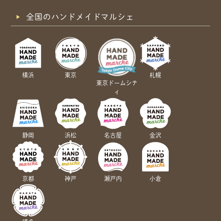
全国のハンドメイドマルシェ
横浜
東京
札幌
東京ドームシテ
ィ
静岡
浜松
名古屋
金沢
京都
神戸
瀬戸内
小倉