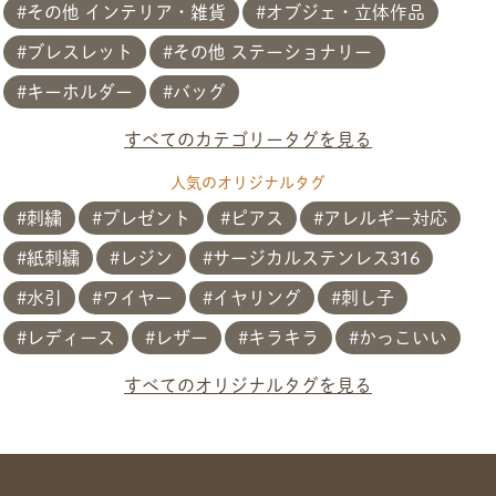
その他 インテリア・雑貨
オブジェ・立体作品
ブレスレット
その他 ステーショナリー
共有方法を選択
キーホルダー
バッグ
すべてのカテゴリータグを見る
人気のオリジナルタグ
刺繍
プレゼント
ピアス
アレルギー対応
紙刺繍
レジン
サージカルステンレス316
水引
ワイヤー
イヤリング
刺し子
レディース
レザー
キラキラ
かっこいい
すべてのオリジナルタグを見る