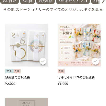
お祝い
お祝
紙刺繍
セキセイインコ
結婚
その他 ステーショナリーのすべてのオリジナルタグを見る
31日
1日
1日
紙刺繍のご祝儀袋
セキセイインコのご祝儀袋
¥2,000
¥1,000