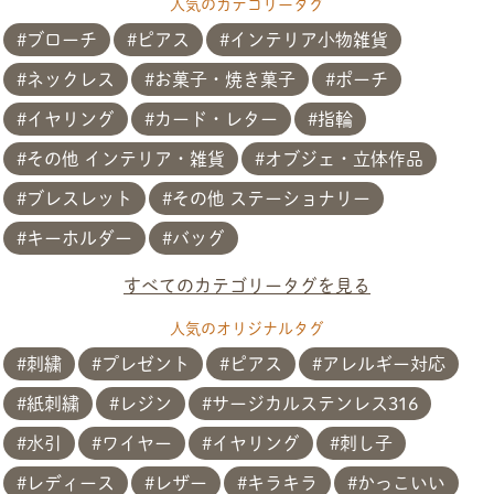
人気のカテゴリータグ
ブローチ
ピアス
インテリア小物雑貨
ネックレス
お菓子・焼き菓子
ポーチ
イヤリング
カード・レター
指輪
その他 インテリア・雑貨
オブジェ・立体作品
ブレスレット
その他 ステーショナリー
キーホルダー
バッグ
すべてのカテゴリータグを見る
人気のオリジナルタグ
刺繍
プレゼント
ピアス
アレルギー対応
紙刺繍
レジン
サージカルステンレス316
共有方法を選択
水引
ワイヤー
イヤリング
刺し子
レディース
レザー
キラキラ
かっこいい